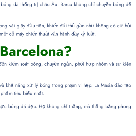
 bóng đá thống trị châu Âu. Barca không chỉ chuyền bóng để
ong vài giây đầu tiên, khiến đối thủ gần như không có cơ hội
ột cỗ máy chiến thuật vận hành đầy kỷ luật.
a Barcelona?
 đến kiểm soát bóng, chuyền ngắn, phối hợp nhóm và sự kiên
 và khả năng xử lý bóng trong phạm vi hẹp. La Masia đào tạo
 phẩm tiêu biểu nhất.
 mực bóng đá đẹp. Họ không chỉ thắng, mà thắng bằng phong