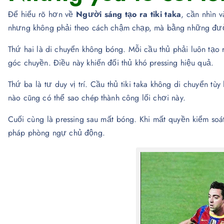
Để hiểu rõ hơn về
Người sáng tạo ra tiki taka
, cần nhìn v
nhưng không phải theo cách chậm chạp, mà bằng những đư
Thứ hai là di chuyển không bóng. Mỗi cầu thủ phải luôn tạ
góc chuyền. Điều này khiến đối thủ khó pressing hiệu quả.
Thứ ba là tư duy vị trí. Cầu thủ tiki taka không di chuyển
nào cũng có thể sao chép thành công lối chơi này.
Cuối cùng là pressing sau mất bóng. Khi mất quyền kiểm soát
pháp phòng ngự chủ động.