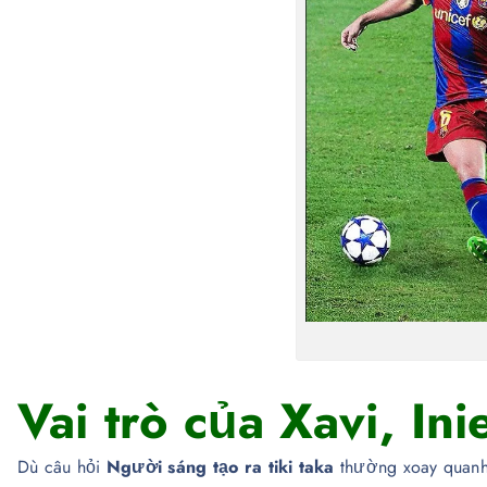
Vai trò của Xavi, Ini
Dù câu hỏi
Người sáng tạo ra tiki taka
thường xoay quanh c