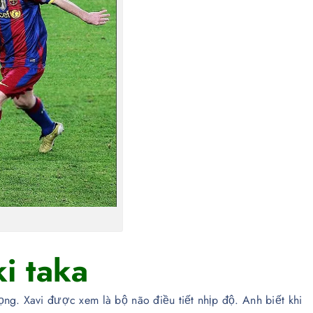
ki taka
ng. Xavi được xem là bộ não điều tiết nhịp độ. Anh biết khi