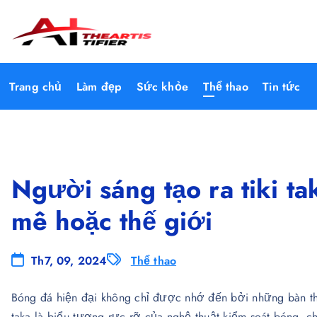
S
k
i
p
t
Trang chủ
Làm đẹp
Sức khỏe
Thể thao
Tin tức
o
c
o
n
Người sáng tạo ra tiki tak
t
e
mê hoặc thế giới
n
t
Th7, 09, 2024
Thể thao
Bóng đá hiện đại không chỉ được nhớ đến bởi những bàn thắn
taka là biểu tượng rực rỡ của nghệ thuật kiểm soát bóng, c