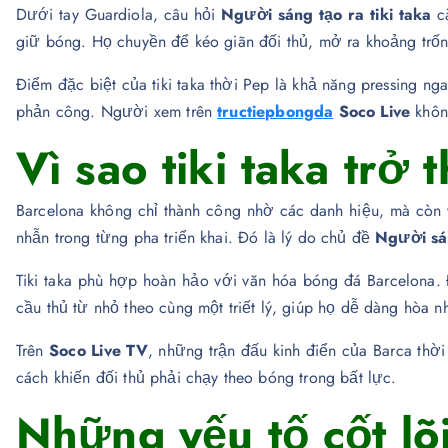
Dưới tay Guardiola, câu hỏi
Người sáng tạo ra tiki taka
cà
giữ bóng. Họ chuyền để kéo giãn đối thủ, mở ra khoảng trống
Điểm đặc biệt của tiki taka thời Pep là khả năng pressing n
phản công. Người xem trên
tructiepbongda
Soco Live
không
Vì sao tiki taka trở
Barcelona không chỉ thành công nhờ các danh hiệu, mà còn 
nhẫn trong từng pha triển khai. Đó là lý do chủ đề
Người sán
Tiki taka phù hợp hoàn hảo với văn hóa bóng đá Barcelona. 
cầu thủ từ nhỏ theo cùng một triết lý, giúp họ dễ dàng hòa nh
Trên
Soco Live TV
, những trận đấu kinh điển của Barca t
cách khiến đối thủ phải chạy theo bóng trong bất lực.
Những yếu tố cốt lõi