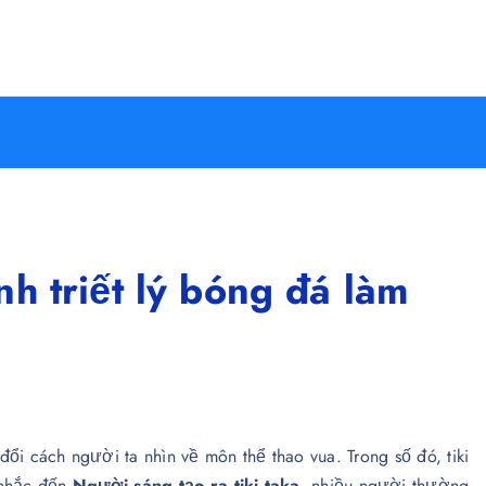
nh triết lý bóng đá làm
i cách người ta nhìn về môn thể thao vua. Trong số đó, tiki
i nhắc đến
Người sáng tạo ra tiki taka
, nhiều người thường