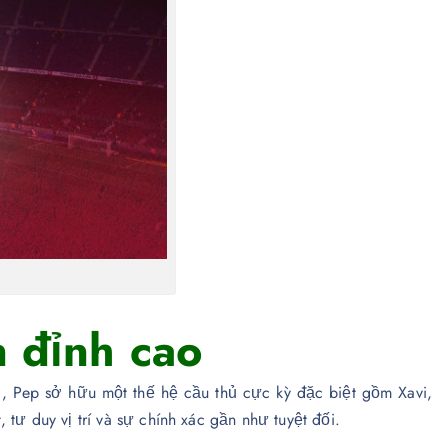
n đỉnh cao
8, Pep sở hữu một thế hệ cầu thủ cực kỳ đặc biệt gồm Xavi,
 tư duy vị trí và sự chính xác gần như tuyệt đối.