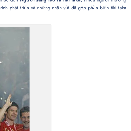
rình phát triển và những nhân vật đã góp phần biến tiki taka