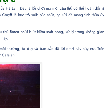
a Hà Lan. Đây là lối chơi mà mọi cầu thủ có thể hoán đổi vị
an Cruyff là học trò xuất sắc nhất, người đã mang tinh thần ấy
thủ Barca phải biết kiểm soát bóng, xử lý trong không gian
 này.
 môi trường, tư duy và bản sắc để lối chơi này nảy nở. Trên
ứ Catalan.