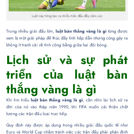
Luật này từng tạo ra nhiều trận đấu đầy cảm xúc
Trong nhiều giải đấu lớn,
luật bàn thắng vàng là gì
từng được
xem là một giải pháp để thúc đẩy tính hấp dẫn nhưng cũng gây ra
không ít tranh cãi về tính công bằng giữa hai đội bóng.
Lịch sử và sự phát
triển của luật bàn
thắng vàng là gì
Khi tìm hiểu
luật bàn thắng vàng là gì
, cần nhìn lại lịch sử ra
đời của nó vào thập niên 1990, khi FIFA muốn cải thiện chất
lượng các trận đấu loại trực tiếp.
Quy định này được áp dụng trong nhiều giải đấu quốc tế như
Euro và World Cup nhằm tránh việc các trận đấu phải phân định