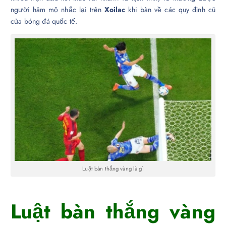
người hâm mộ nhắc lại trên
Xoilac
khi bàn về các quy định cũ
của bóng đá quốc tế.
Luật bàn thắng vàng là gì
Luật bàn thắng vàng