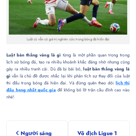
Luật cũ vẫn có giá trị nghiên cứu trong bóng đá hiện đại
Luật bàn thắng vàng là gì
từng là một phần quan trọng trong
lịch sử bóng đá, tạo ra nhiều khoảnh khắc đáng nhớ nhưng cũng
gây ra nhiều tranh cãi. Dù đã bị bãi bỏ,
luật bàn thắng vàng là
gì
vẫn là chủ đề được nhắc lại khi phân tích sự thay đổi của luật
thi đấu trong bóng đá hiện đại. Và đừng quên theo dõi
lịch thi
đấu hạng nhất quốc gia
để không bỏ lỡ trận cầu đỉnh cao nào
nhé!
Đ
Người sáng
Vô địch Ligue 1