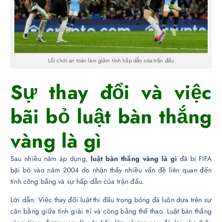
Lối chơi an toàn làm giảm tính hấp dẫn của trận đấu
Sự thay đổi và việc
bãi bỏ luật bàn thắng
vàng là gì
Sau nhiều năm áp dụng,
luật bàn thắng vàng là gì
đã bị FIFA
bãi bỏ vào năm 2004 do nhận thấy nhiều vấn đề liên quan đến
tính công bằng và sự hấp dẫn của trận đấu.
Lời dẫn: Việc thay đổi luật thi đấu trong bóng đá luôn dựa trên sự
cân bằng giữa tính giải trí và công bằng thể thao. Luật bàn thắng