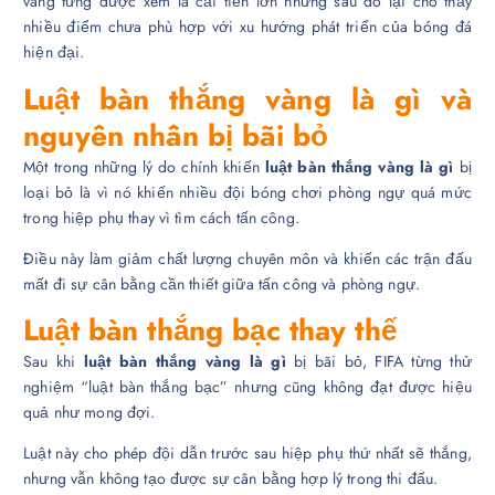
vàng từng được xem là cải tiến lớn nhưng sau đó lại cho thấy
nhiều điểm chưa phù hợp với xu hướng phát triển của bóng đá
hiện đại.
Luật bàn thắng vàng là gì và
nguyên nhân bị bãi bỏ
Một trong những lý do chính khiến
luật bàn thắng vàng là gì
bị
loại bỏ là vì nó khiến nhiều đội bóng chơi phòng ngự quá mức
trong hiệp phụ thay vì tìm cách tấn công.
Điều này làm giảm chất lượng chuyên môn và khiến các trận đấu
mất đi sự cân bằng cần thiết giữa tấn công và phòng ngự.
Luật bàn thắng bạc thay thế
Sau khi
luật bàn thắng vàng là gì
bị bãi bỏ, FIFA từng thử
nghiệm “luật bàn thắng bạc” nhưng cũng không đạt được hiệu
quả như mong đợi.
Luật này cho phép đội dẫn trước sau hiệp phụ thứ nhất sẽ thắng,
nhưng vẫn không tạo được sự cân bằng hợp lý trong thi đấu.