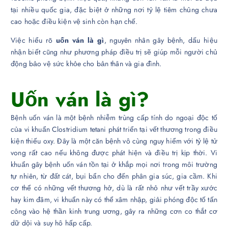
tại nhiều quốc gia, đặc biệt ở những nơi tỷ lệ tiêm chủng chưa
cao hoặc điều kiện vệ sinh còn hạn chế.
Việc hiểu rõ
uốn ván là gì
, nguyên nhân gây bệnh, dấu hiệu
nhận biết cũng như phương pháp điều trị sẽ giúp mỗi người chủ
động bảo vệ sức khỏe cho bản thân và gia đình.
Uốn ván là gì?
Bệnh uốn ván là một bệnh nhiễm trùng cấp tính do ngoại độc tố
của vi khuẩn Clostridium tetani phát triển tại vết thương trong điều
kiện thiếu oxy. Đây là một căn bệnh vô cùng nguy hiểm với tỷ lệ tử
vong rất cao nếu không được phát hiện và điều trị kịp thời. Vi
khuẩn gây bệnh uốn ván tồn tại ở khắp mọi nơi trong môi trường
tự nhiên, từ đất cát, bụi bẩn cho đến phân gia súc, gia cầm. Khi
cơ thể có những vết thương hở, dù là rất nhỏ như vết trầy xước
hay kim đâm, vi khuẩn này có thể xâm nhập, giải phóng độc tố tấn
công vào hệ thần kinh trung ương, gây ra những cơn co thắt cơ
dữ dội và suy hô hấp cấp.