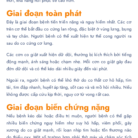
thời, khả năng hồi phục sẽ cao hơn.
Giai đoạn toàn phát
Đây là giai đoạn bệnh tiến triển nặng và nguy hiểm nhất. Các cơ
trên cơ thể bắt đầu co cứng lan rộng, đặc biệt ở vùng lưng, bụng
và tay chân. Người bệnh có thể xuất hiện tư thế cong người ra
sau do co cứng cơ lưng.
Các cơn co giật xuất hiện dữ dội, thường bị kích thích bởi tiếng
động mạnh, ánh sáng hoặc chạm nhẹ. Mỗi cơn co giật gây đau
đớn dữ dội và có thể kéo dài nhiều giây đến vài phút.
Ngoài ra, người bệnh có thể khó thở do co thắt cơ hô hấp, tím
tái, tim đập nhanh, huyết áp tăng, sốt cao và vã mồ hôi nhiều. Nếu
không được cấp cứu kịp thời, nguy cơ tử vong rất cao.
Giai đoạn biến chứng nặng
Nếu bệnh kéo dài hoặc điều trị muộn, người bệnh có thể gặp
nhiều biến chứng nguy hiểm như suy hô hấp, viêm phổi, gãy
xương do co giật mạnh, rối loạn nhịp tim hoặc tổn thương não
do thiếu oxy. Một số trường hợp phải thở máy và chăm sóc tích