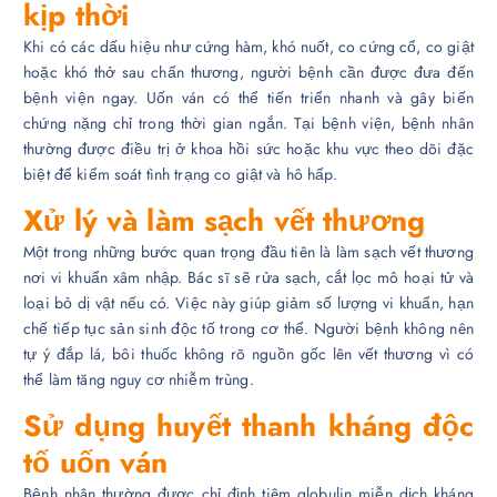
kịp thời
Khi có các dấu hiệu như cứng hàm, khó nuốt, co cứng cổ, co giật
hoặc khó thở sau chấn thương, người bệnh cần được đưa đến
bệnh viện ngay. Uốn ván có thể tiến triển nhanh và gây biến
chứng nặng chỉ trong thời gian ngắn. Tại bệnh viện, bệnh nhân
thường được điều trị ở khoa hồi sức hoặc khu vực theo dõi đặc
biệt để kiểm soát tình trạng co giật và hô hấp.
Xử lý và làm sạch vết thương
Một trong những bước quan trọng đầu tiên là làm sạch vết thương
nơi vi khuẩn xâm nhập. Bác sĩ sẽ rửa sạch, cắt lọc mô hoại tử và
loại bỏ dị vật nếu có. Việc này giúp giảm số lượng vi khuẩn, hạn
chế tiếp tục sản sinh độc tố trong cơ thể. Người bệnh không nên
tự ý đắp lá, bôi thuốc không rõ nguồn gốc lên vết thương vì có
thể làm tăng nguy cơ nhiễm trùng.
Sử dụng huyết thanh kháng độc
tố uốn ván
Bệnh nhân thường được chỉ định tiêm globulin miễn dịch kháng