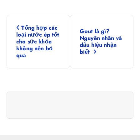
Đ
Tổng hợp các
Gout là gì?
i
loại nước ép tốt
Nguyên nhân và
cho sức khỏe
dấu hiệu nhận
ề
không nên bỏ
biết
qua
u
h
ư
ớ
n