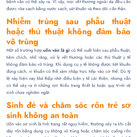
bệnh vẫn có thể xảy ra. Vì vậy, mọi vết thương ngoài da đều cần
được rửa sạch bằng nước sạch, sát khuẩn và theo dõi cẩn thận.
Nhiễm trùng sau phẫu thuật
hoặc thủ thuật không đảm bảo
vô trùng
Một số trường hợp
uốn ván là gì
có thể xuất hiện sau phẫu thuật,
tiêm chích, nhổ răng, xử lý vết thương hoặc các thủ thuật y tế
không đảm bảo vô trùng. Khi dụng cụ y tế không được tiệt khuẩn
đúng cách, vi khuẩn có thể xâm nhập trực tiếp vào cơ thể. Dù tỷ
lệ này hiện nay khá thấp nhờ điều kiện y tế cải thiện, nhưng vẫn
có thể xảy ra ở những nơi thiếu trang thiết bị hoặc quy trình vệ
sinh chưa nghiêm ngặt.
Sinh đẻ và chăm sóc rốn trẻ sơ
sinh không an toàn
Uốn ván sơ sinh là tình trạng rất nguy hiểm, thường xảy ra khi cắt
dây rốn bằng dụng cụ không vô trùng hoặc chăm sóc cuống rốn