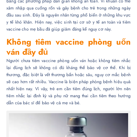
bằng các phương pháp dân gian không an toàn. Vi khuẩn có thể
xâm nhập qua cuống rốn và gây bệnh cho trẻ trong những ngày
đầu sau sinh. Đây là nguyên nhân từng phổ biến ở những khu vực
y tế khó khăn. Hiện nay, việc sinh tại cơ sở y tế an toàn và tiêm
vaccine cho mẹ bầu đã giúp giảm đáng kể nguy cơ này.
Không tiêm vaccine phòng uốn
ván đầy đủ
Người chưa tiêm vaccine phòng uốn ván hoặc không tiêm nhắc
lại đúng lịch sẽ không có đủ kháng thể bảo vệ cơ thể. Khi bị
thương, đặc biệt là vết thương bẩn hoặc sâu, nguy cơ mắc bệnh
sẽ cao hơn rất nhiều. Vaccine là biện pháp phòng bệnh hiệu quả
nhất hiện nay. Vì vậy, trẻ em cần tiêm đúng lịch, người lớn nên
tiêm nhắc lại định kỳ và phụ nữ mang thai cần tiêm theo hướng
dẫn của bác sĩ để bảo vệ cả mẹ và bé.