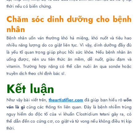
thời nếu có biến chứng.
Chăm sóc dinh dưỡng cho bệnh
nhân
Bệnh nhân uốn ván thường khó há miệng, khó nuốt và tiêu hao
nhiều năng lượng do co giật liên tục. Vì vậy, dinh dưỡng đầy đủ
là yếu tố quan trọng giúp phục hồi sức khỏe. Nếu bệnh nhân ăn
uống được, nên ưu tiên thức ăn mềm, dễ nuốt, giàu đạm và
vitamin. Trường hợp nặng có thể cần nuôi ăn qua sonde hoặc
truyền dịch theo chỉ định bác sĩ.
Kết luận
Như vậy bài viết trên,
theartistifier.com
đã giúp bạn hiểu rõ
uốn
ván là gì
cùng các thông tin liên quan. Đây là bệnh nhiễm trùng
nguy hiểm do độc tố của vi khuẩn Clostridium tetani gây ra, có
thể dẫn đến co cứng cơ, co giật và tử vong nếu không điều trị kịp
thời.