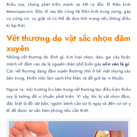
thiếu oxy, chúng phát triển mạnh và tiết ra độc tố thần kinh
tetanospasmin. Độc tố này tấn công hệ thần kinh trung ương, gây
co cứng cơ, co giật và có thể đe dọa tính mạng nếu không điều
trị kịp thời.
Vết thương do vật sắc nhọn đâm
xuyên
Những vết thương do đinh gỉ, kim loại nhọn, dao, gai cây hoặc
mảnh vỡ đâm vào da là nguyên nhân phổ biến gây
uốn ván là gì
.
Các vết thương dạng đâm xuyên thường nhỏ ở bề mặt nhưng sâu
bên trong, khiến việc làm sạch khó khăn và dễ giữ lại vi khuẩn.
Ngoài ra, môi trường kín bên trong vết thương tạo điều kiện thiếu
oxy lý tưởng để vi khuẩn phát triển. Vì vậy, khi bị vật nhọn đâm,
đặc biệt là đồ vật bẩn, người bệnh cần xử lý ngay và đến cơ sở y
tế để được tư vấn tiêm phòng nếu cần thiết.