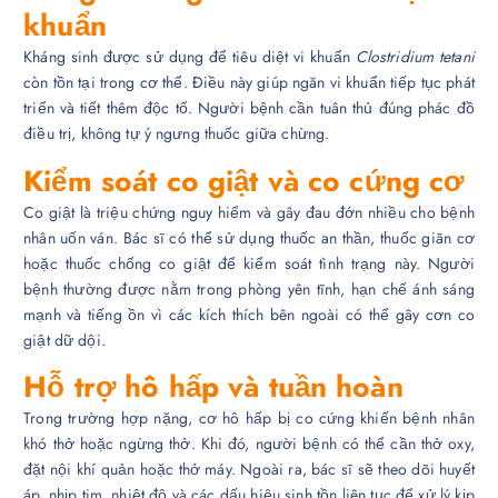
khuẩn
Kháng sinh được sử dụng để tiêu diệt vi khuẩn
Clostridium tetani
còn tồn tại trong cơ thể. Điều này giúp ngăn vi khuẩn tiếp tục phát
triển và tiết thêm độc tố. Người bệnh cần tuân thủ đúng phác đồ
điều trị, không tự ý ngưng thuốc giữa chừng.
Kiểm soát co giật và co cứng cơ
Co giật là triệu chứng nguy hiểm và gây đau đớn nhiều cho bệnh
nhân uốn ván. Bác sĩ có thể sử dụng thuốc an thần, thuốc giãn cơ
hoặc thuốc chống co giật để kiểm soát tình trạng này. Người
bệnh thường được nằm trong phòng yên tĩnh, hạn chế ánh sáng
mạnh và tiếng ồn vì các kích thích bên ngoài có thể gây cơn co
giật dữ dội.
Hỗ trợ hô hấp và tuần hoàn
Trong trường hợp nặng, cơ hô hấp bị co cứng khiến bệnh nhân
khó thở hoặc ngừng thở. Khi đó, người bệnh có thể cần thở oxy,
đặt nội khí quản hoặc thở máy. Ngoài ra, bác sĩ sẽ theo dõi huyết
áp, nhịp tim, nhiệt độ và các dấu hiệu sinh tồn liên tục để xử lý kịp