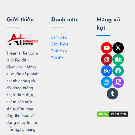
g
b
Giới thiệu
Danh mục
Mạng xã
hội
à
Làm đẹp
i
Sức khỏe
Thể thao
Theartistifier.com
v
Tin tức
là điểm đến
dành cho những
i
ai muốn cập nhật
nhanh chóng và
ế
đa dạng thông
tin, từ làm đẹp,
chăm sóc sức
t
khỏe, đến nhịp
đập thể thao và
dòng chảy tin tức
mỗi ngày, mang