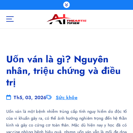
S
k
i
p
t
o
c
o
Uốn ván là gì? Nguyên
n
t
nhân, triệu chứng và điều
e
n
trị
t
Th5, 03, 2026
Sức khỏe
Uốn ván là một bệnh nhiễm trùng cấp tính nguy hiểm do độc tố
của vi khuẩn gây ra, có thể ảnh hưởng nghiêm trọng đến hệ thần
kinh và gây co cứng cơ toàn thân. Mặc dù hiện nay y học đã có
vaccine phòng bệnh hiệu quả, nhưng uốn ván vẫn là mối đe dọa