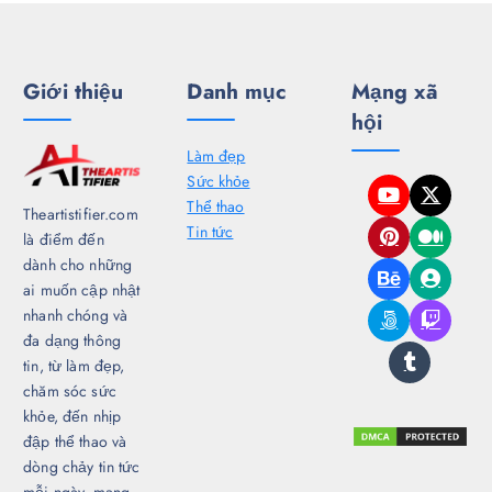
ớ
n
Giới thiệu
Danh mục
Mạng xã
g
hội
b
Làm đẹp
Sức khỏe
à
Thể thao
Theartistifier.com
Tin tức
là điểm đến
i
dành cho những
ai muốn cập nhật
v
nhanh chóng và
đa dạng thông
i
tin, từ làm đẹp,
chăm sóc sức
ế
khỏe, đến nhịp
đập thể thao và
t
dòng chảy tin tức
mỗi ngày, mang