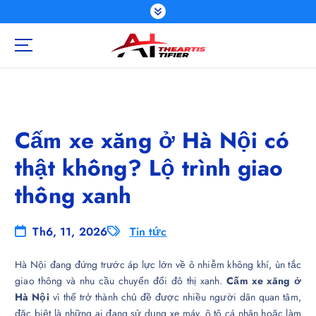
S
k
i
p
t
o
c
o
Cấm xe xăng ở Hà Nội có
n
t
thật không? Lộ trình giao
e
n
thông xanh
t
Th6, 11, 2026
Tin tức
Hà Nội đang đứng trước áp lực lớn về ô nhiễm không khí, ùn tắc
giao thông và nhu cầu chuyển đổi đô thị xanh.
Cấm xe xăng ở
Hà Nội
vì thế trở thành chủ đề được nhiều người dân quan tâm,
đặc biệt là những ai đang sử dụng xe máy, ô tô cá nhân hoặc làm